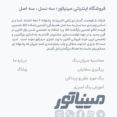
فروشگاه اینترنتی مینیاتور ؛ سه نسل ، سه اصل
شرکت شکوهمند گستر دی (علی اکبری) به پشتوانه 6 دهه اعتماد شما و بر
اساس پایبندی سه نسل،به سه اصل همیشگی؛ تضمین اصالت کالا، تضمین
قیمت کالاو تضمین بازگشت کالا و با اعتقاد به تخصصی شدن بازار آنلاین در
قرن جدید و در جهت توانمندسازی مشتریان اقدام به راه اندازی بزرگترین و
تخصصی ترین خرده فروشی آنلاین با برند تجاری مینیاتور نموده است . امید
است که با یاری خداوند متعال و جلب رضایتمندی شما عزیزان که پشتوانه ای
محکم برای ماست به اهداف بزرگمان نایل گردیم.
محاسبه میزان رنگ
درباره ما
پیگیری سفارش
وبلاگ
رنگ مورد نظر رو پیداکن
آموزش رنگ آمیزی