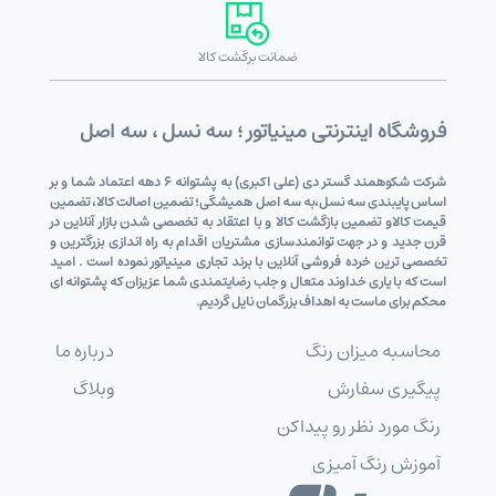
ضمانت برگشت کالا
فروشگاه اینترنتی مینیاتور ؛ سه نسل ، سه اصل
شرکت شکوهمند گستر دی (علی اکبری) به پشتوانه 6 دهه اعتماد شما و بر
اساس پایبندی سه نسل،به سه اصل همیشگی؛ تضمین اصالت کالا، تضمین
قیمت کالاو تضمین بازگشت کالا و با اعتقاد به تخصصی شدن بازار آنلاین در
قرن جدید و در جهت توانمندسازی مشتریان اقدام به راه اندازی بزرگترین و
تخصصی ترین خرده فروشی آنلاین با برند تجاری مینیاتور نموده است . امید
است که با یاری خداوند متعال و جلب رضایتمندی شما عزیزان که پشتوانه ای
محکم برای ماست به اهداف بزرگمان نایل گردیم.
محاسبه میزان رنگ
درباره ما
پیگیری سفارش
وبلاگ
رنگ مورد نظر رو پیداکن
آموزش رنگ آمیزی