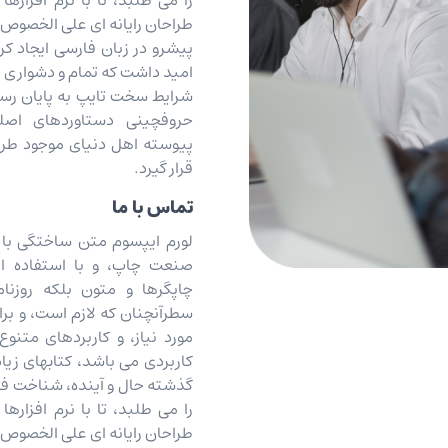
را می طلبد، تا با نرم افزاره
طراحان رایانه ای علی الخصوص
پیشرو در زبان فارسی ایجاد کر
امید داشت که تمام و دشواری مو
شرایط سخت تایپ به پایان رسد
حروفچینی دستاوردهای اصل
پیوسته اهل دنیای موجود طرا
قرار گیرد.
تماس با ما
لورم ایپسوم متن ساختگی با ت
صنعت چاپ، و با استفاده از
چاپگرها و متون بلکه روزنا
سطرآنچنان که لازم است، و بر
مورد نیاز، و کاربردهای متنوع
کاربردی می باشد، کتابهای ز
گذشته حال و آینده، شناخت ف
را می طلبد، تا با نرم افزاره
طراحان رایانه ای علی الخصوص