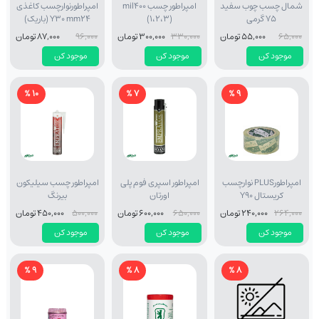
شمال چسب چوب سفید
امپراطور چسب mil400
امپراطورنوارچسب کاغذی
75 گرمی
(1،2،3)
Y30 mm24 (باریک)
65,000
55,000 تومان
330,000
300,000 تومان
96,000
87,000 تومان
موجود کن
موجود کن
موجود کن
10 %
7 %
9 %
امپراطورPLUS نوارچسب
امپراطور اسپری فوم پلی
امپراطور چسب سیلیکون
کریستال Y90
اورتان
بیرنگ
264,000
240,000 تومان
650,000
600,000 تومان
500,000
450,000 تومان
موجود کن
موجود کن
موجود کن
9 %
8 %
8 %