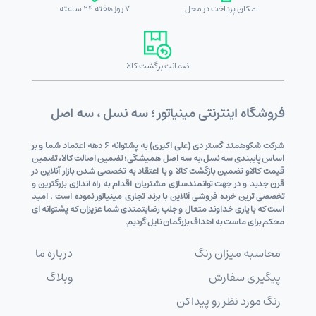
امکان پرداخت در محل
7 روز هفته 24 ساعته
ضمانت برگشت کالا
فروشگاه اینترنتی مینیاتور ؛ سه نسل ، سه اصل
شرکت شکوهمند گستر دی (علی اکبری) به پشتوانه 6 دهه اعتماد شما و بر
اساس پایبندی سه نسل،به سه اصل همیشگی؛ تضمین اصالت کالا، تضمین
قیمت کالاو تضمین بازگشت کالا و با اعتقاد به تخصصی شدن بازار آنلاین در
قرن جدید و در جهت توانمندسازی مشتریان اقدام به راه اندازی بزرگترین و
تخصصی ترین خرده فروشی آنلاین با برند تجاری مینیاتور نموده است . امید
است که با یاری خداوند متعال و جلب رضایتمندی شما عزیزان که پشتوانه ای
محکم برای ماست به اهداف بزرگمان نایل گردیم.
محاسبه میزان رنگ
درباره ما
پیگیری سفارش
وبلاگ
رنگ مورد نظر رو پیداکن