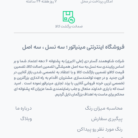
امکان پرداخت در محل
7 روز هفته 24 ساعته
ضمانت برگشت کالا
فروشگاه اینترنتی مینیاتور ؛ سه نسل ، سه اصل
شرکت شکوهمند گستر دی (علی اکبری) به پشتوانه 6 دهه اعتماد شما و بر
اساس پایبندی سه نسل،به سه اصل همیشگی؛ تضمین اصالت کالا، تضمین
قیمت کالاو تضمین بازگشت کالا و با اعتقاد به تخصصی شدن بازار آنلاین در
قرن جدید و در جهت توانمندسازی مشتریان اقدام به راه اندازی بزرگترین و
تخصصی ترین خرده فروشی آنلاین با برند تجاری مینیاتور نموده است . امید
است که با یاری خداوند متعال و جلب رضایتمندی شما عزیزان که پشتوانه ای
محکم برای ماست به اهداف بزرگمان نایل گردیم.
محاسبه میزان رنگ
درباره ما
پیگیری سفارش
وبلاگ
رنگ مورد نظر رو پیداکن