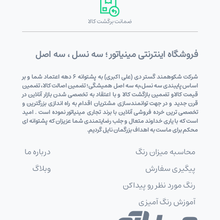
ضمانت برگشت کالا
فروشگاه اینترنتی مینیاتور ؛ سه نسل ، سه اصل
شرکت شکوهمند گستر دی (علی اکبری) به پشتوانه 6 دهه اعتماد شما و بر
اساس پایبندی سه نسل،به سه اصل همیشگی؛ تضمین اصالت کالا، تضمین
قیمت کالاو تضمین بازگشت کالا و با اعتقاد به تخصصی شدن بازار آنلاین در
قرن جدید و در جهت توانمندسازی مشتریان اقدام به راه اندازی بزرگترین و
تخصصی ترین خرده فروشی آنلاین با برند تجاری مینیاتور نموده است . امید
است که با یاری خداوند متعال و جلب رضایتمندی شما عزیزان که پشتوانه ای
محکم برای ماست به اهداف بزرگمان نایل گردیم.
محاسبه میزان رنگ
درباره ما
پیگیری سفارش
وبلاگ
رنگ مورد نظر رو پیداکن
آموزش رنگ آمیزی