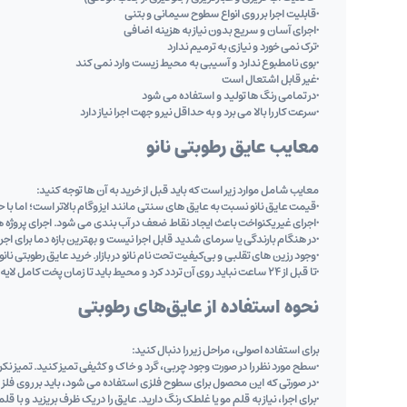
•قابلیت اجرا بر روی انواع سطوح سیمانی و بتنی
•اجرای آسان و سریع بدون نیاز به هزینه اضافی
•ترک نمی ‌خورد و نیازی به ترمیم ندارد
•بوی نامطبوع ندارد و آسیبی به محیط زیست وارد نمی ‌کند
•غیر قابل اشتعال است
•در تمامی رنگ‌ ها تولید و استفاده می ‌شود
•سرعت کار را بالا می‌ برد و به حداقل نیرو جهت اجرا نیاز دارد
معایب عایق رطوبتی نانو
معایب شامل موارد زیر است که باید قبل از خرید به آن ها توجه کنید:
•قیمت عایق نانو نسبت به عایق ‌های سنتی مانند ایزوگام بالاتر است؛ اما با
•اجرای غیر یکنواخت باعث ایجاد نقاط ضعف در آب ‌بندی می ‌شود. اجرای پروژه ‌ه
•در هنگام بارندگی یا سرمای شدید قابل اجرا نیست و بهترین بازه دما برای اجرا بین 5 تا 35 درجه سانتیگر
•وجود رزین‌ های تقلبی و بی‌کیفیت تحت نام نانو در بازار. خرید عایق رطوبتی نا
•تا قبل از 24 ساعت نباید روی آن تردد کرد و محیط باید تا زمان پخت کامل لایه نانو ایزوله شود.
نحوه استفاده از عایق‌های رطوبتی
برای استفاده اصولی، مراحل زیر را دنبال کنید:
•سطح مورد نظر را در صورت وجود چربی، گرد و خاک و کثیفی تمیز کنید. تمیز ن
•در صورتی که این محصول برای سطوح فلزی استفاده می‌ شود، باید بر روی فلز 
•برای اجرا، نیاز به قلم‌ مو یا غلطک رنگ دارید. عایق را در یک ظرف بریزید و با قلم