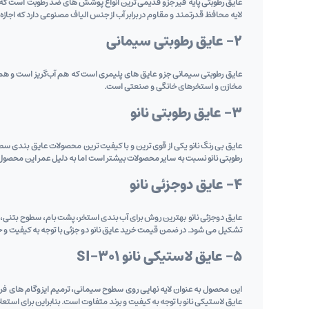
عایق رطوبتی پایه قیر جزو قدیمی‌ ترین انواع پوشش ‌های ضد رطوبت است که همرا
لایه محافظ قدرتمند و مقاوم در برابر آب از جنس الیاف مصنوعی دارد که اجازه
2- عایق رطوبتی سیمانی
عایق رطوبتی سیمانی جزو عایق ‌های پلیمری است که هم آب‌گریز است و هم چ
مخازن و استخرهای خانگی و صنعتی است.
3- عایق رطوبتی نانو
عایق بی رنگ نانو یکی از قوی ‌ترین و با کیفیت ‌ترین محصولات عایق ‌بندی س
رطوبتی نانو نسبت به سایر محصولات بیشتر است اما به دلیل عمر این محصول که بین 15 تا 30 سال است، در بلند مدت اقتصادی ‌
4- عایق دوجزئی نانو
عایق دوجزئی نانو بهترین روش برای آب ‌بندی استخر، پشت بام، سطوح بتنی
تشکیل می ‌شود. در ضمن قیمت خرید عایق نانو دو جزئی با توجه به کیفیت و
5- عایق لاستیکی نانو SI-301
این محصول به عنوان لایه نهایی روی سطوح سیمانی، ترمیم ایزوگام‌ های فرس
عایق لاستیکی نانو با توجه به کیفیت و برند متفاوت است. بنابراین برای اس