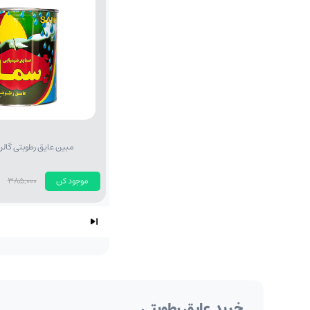
مبین عایق رطوبتی گال
موجود کن
385,000
خرید عایق رطوبتی