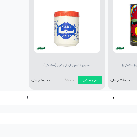
ن (مشکی)
مبین عایق رطوبتی کیلو (مشکی)
350,000 تومان
موجود کن
88,000
80,000 تومان
1