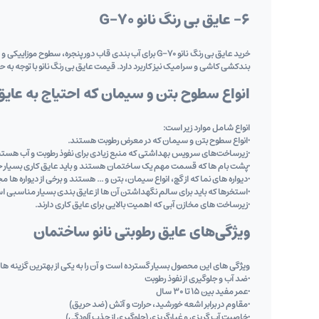
6- عایق بی رنگ نانو G-70
خرید عایق بی رنگ نانو G-70 برای آب ‌بندی قاب دور
بندکشی کاشی و سرامیک نیز کاربرد دارد. قیمت عایق بی رنگ نانو با توجه به
انواع سطوح بتن و سیمان که احتیاج به عایق
انواع شامل موارد زیر است:
•انواع سطوح بتن و سیمان که در معرض رطوبت هستند.
•زیرساخت‌های سرویس بهداشتی که منبع زیادی برای نفوذ رطوبت و آب هستن
•پشت بام‌ ها که قسمت مهم یک ساختمان هستند و باید عایق‌ کاری بسیار ح
•دیواره‌ های نما که از گچ، انواع سیمان، بتن و ... هستند و برخی از دیواره ‌ها 
•استخرها که باید برای سالم نگهداشتن آن ها از عایق ‌بندی بسیار مناسبی ا
•زیرساخت ‌های مخازن آبی که اهمیت بالایی برای عایق‌ کاری دارند.
ویژگی‌های عایق رطوبتی نانو ساختمان
ویژگی ‌های این محصول بسیار گسترده است و آن را به یکی از بهترین گزینه ‌ها
•ضد آب و جلوگیری از نفوذ رطوبت
•عمر مفید بین 15 تا 30 سال
•مقاوم در برابر اشعه خورشید، حرارت و آتش (ضد حریق)
•خاصیت آب ‌گریزی و غبارگریزی (جلوگیری از جذب آلودگی)