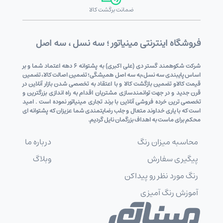
ضمانت برگشت کالا
فروشگاه اینترنتی مینیاتور ؛ سه نسل ، سه اصل
شرکت شکوهمند گستر دی (علی اکبری) به پشتوانه 6 دهه اعتماد شما و بر
اساس پایبندی سه نسل،به سه اصل همیشگی؛ تضمین اصالت کالا، تضمین
قیمت کالاو تضمین بازگشت کالا و با اعتقاد به تخصصی شدن بازار آنلاین در
قرن جدید و در جهت توانمندسازی مشتریان اقدام به راه اندازی بزرگترین و
تخصصی ترین خرده فروشی آنلاین با برند تجاری مینیاتور نموده است . امید
است که با یاری خداوند متعال و جلب رضایتمندی شما عزیزان که پشتوانه ای
محکم برای ماست به اهداف بزرگمان نایل گردیم.
محاسبه میزان رنگ
درباره ما
پیگیری سفارش
وبلاگ
رنگ مورد نظر رو پیداکن
آموزش رنگ آمیزی