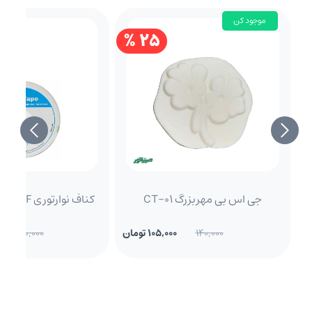
موجود کن
25 %
جی اس بی مهربزرگ CT-01
کناف نوارتوری KNAUF (عددی24)
140,000
105,000 تومان
400,000