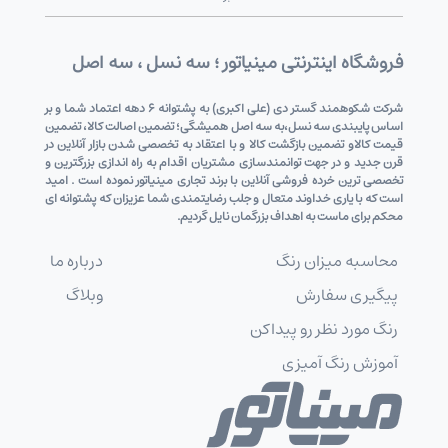
فروشگاه اینترنتی مینیاتور ؛ سه نسل ، سه اصل
شرکت شکوهمند گستر دی (علی اکبری) به پشتوانه 6 دهه اعتماد شما و بر
اساس پایبندی سه نسل،به سه اصل همیشگی؛ تضمین اصالت کالا، تضمین
قیمت کالاو تضمین بازگشت کالا و با اعتقاد به تخصصی شدن بازار آنلاین در
قرن جدید و در جهت توانمندسازی مشتریان اقدام به راه اندازی بزرگترین و
تخصصی ترین خرده فروشی آنلاین با برند تجاری مینیاتور نموده است . امید
است که با یاری خداوند متعال و جلب رضایتمندی شما عزیزان که پشتوانه ای
محکم برای ماست به اهداف بزرگمان نایل گردیم.
محاسبه میزان رنگ
درباره ما
پیگیری سفارش
وبلاگ
رنگ مورد نظر رو پیداکن
آموزش رنگ آمیزی