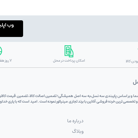
وب اپل
امکان پرداخت در محل
7 روز هفته 24 ساعته
دن کالا
صل
 دی (علی اکبری) به پشتوانه 6 دهه اعتماد شما و بر اساس پایبندی سه نسل،به سه اصل همیشگی؛ تضمین اصالت کالا، تضم
 و تخصصی ترین خرده فروشی آنلاین با برند تجاری مینیاتور نموده است . امید است که با یاری خد
درباره ما
وبلاگ