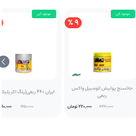
موجود کن
موجود کن
9 %
جلاسنج پولیش اتومبیل واکس
ایران 440 ربعی(رنگ اکریلیک زرد)
ربعی
242,000
220,000 تومان
195,000
190,000 تومان