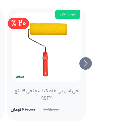
موجود کن
20 %
جی اس بی غلطک اسفنجی 9اینچ
9SF2
575,000
460,000 تومان