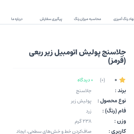
اد رنگ آمیزی
محاسبه میزان رنگ
پیگیری سفارش
درباره ما
جلاسنج پولیش اتومبیل زیر ربعی
(قرمز)
0
(0)
0 دیدگاه
برند :
جلاسنج
نوع محصول :
پولیش زبر
فام (رنگ) :
زرد
وزن :
238 گرم
کاربری :
صاف‌کردن خط و خش‌های سطحی، ایجاد