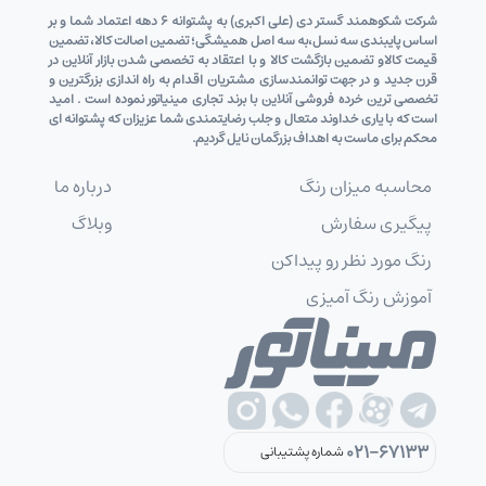
شرکت شکوهمند گستر دی (علی اکبری) به پشتوانه 6 دهه اعتماد شما و بر
اساس پایبندی سه نسل،به سه اصل همیشگی؛ تضمین اصالت کالا، تضمین
قیمت کالاو تضمین بازگشت کالا و با اعتقاد به تخصصی شدن بازار آنلاین در
قرن جدید و در جهت توانمندسازی مشتریان اقدام به راه اندازی بزرگترین و
تخصصی ترین خرده فروشی آنلاین با برند تجاری مینیاتور نموده است . امید
است که با یاری خداوند متعال و جلب رضایتمندی شما عزیزان که پشتوانه ای
محکم برای ماست به اهداف بزرگمان نایل گردیم.
محاسبه میزان رنگ
درباره ما
پیگیری سفارش
وبلاگ
رنگ مورد نظر رو پیداکن
آموزش رنگ آمیزی
021-67133
شماره پشتیبانی