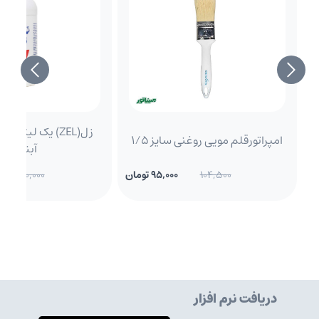
زل(ZEL) یک لیتری
امپراتورقلم مویی روغنی سایز 1/5
آبندی)
104,500
95,000 تومان
600,000
دریافت نرم افزار