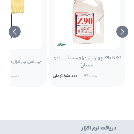
Z90 NSG چهارلیتری(چسب آب بندی
جی اس بی ابزار طرح چوب R
ممتاز)
940,000
850,000 تومان
240,000
دریافت نرم افزار