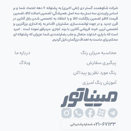
شرکت شکوهمند گستر دی (علی اکبری) به پشتوانه 6 دهه اعتماد شما و بر
اساس پایبندی سه نسل،به سه اصل همیشگی؛ تضمین اصالت کالا، تضمین
قیمت کالاو تضمین بازگشت کالا و با اعتقاد به تخصصی شدن بازار آنلاین در
قرن جدید و در جهت توانمندسازی مشتریان اقدام به راه اندازی بزرگترین و
تخصصی ترین خرده فروشی آنلاین با برند تجاری مینیاتور نموده است . امید
است که با یاری خداوند متعال و جلب رضایتمندی شما عزیزان که پشتوانه ای
محکم برای ماست به اهداف بزرگمان نایل گردیم.
محاسبه میزان رنگ
درباره ما
پیگیری سفارش
وبلاگ
رنگ مورد نظر رو پیداکن
آموزش رنگ آمیزی
021-67133
شماره پشتیبانی