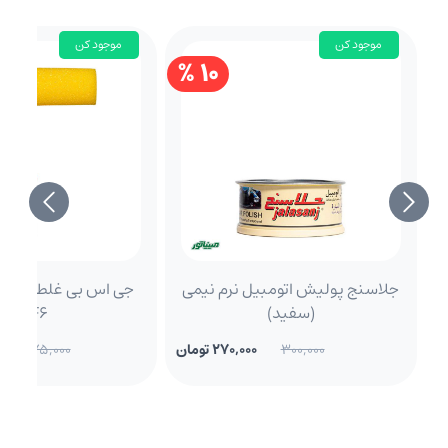
موجود کن
موجود کن
10 %
جلاسنج پولیش اتومبیل نرم نیمی
(سفید)
9SF6
300,000
270,000 تومان
575,000