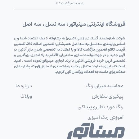
ضمانت برگشت کالا
فروشگاه اینترنتی مینیاتور ؛ سه نسل ، سه اصل
شرکت شکوهمند گستر دی (علی اکبری) به پشتوانه 6 دهه اعتماد شما و بر
اساس پایبندی سه نسل،به سه اصل همیشگی؛ تضمین اصالت کالا، تضمین
قیمت کالاو تضمین بازگشت کالا و با اعتقاد به تخصصی شدن بازار آنلاین در
قرن جدید و در جهت توانمندسازی مشتریان اقدام به راه اندازی بزرگترین و
تخصصی ترین خرده فروشی آنلاین با برند تجاری مینیاتور نموده است . امید
است که با یاری خداوند متعال و جلب رضایتمندی شما عزیزان که پشتوانه ای
محکم برای ماست به اهداف بزرگمان نایل گردیم.
محاسبه میزان رنگ
درباره ما
پیگیری سفارش
وبلاگ
رنگ مورد نظر رو پیداکن
آموزش رنگ آمیزی