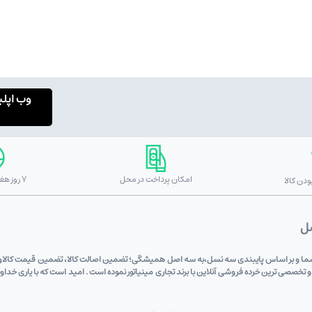
وب اپل
امکان پرداخت در محل
7 روز هفته 24 ساعته
دن کالا
صل
 دی (علی اکبری) به پشتوانه 6 دهه اعتماد شما و بر اساس پایبندی سه نسل،به سه اصل همیشگی؛ تضمین اصالت کالا، تضم
 و تخصصی ترین خرده فروشی آنلاین با برند تجاری مینیاتور نموده است . امید است که با یاری خد