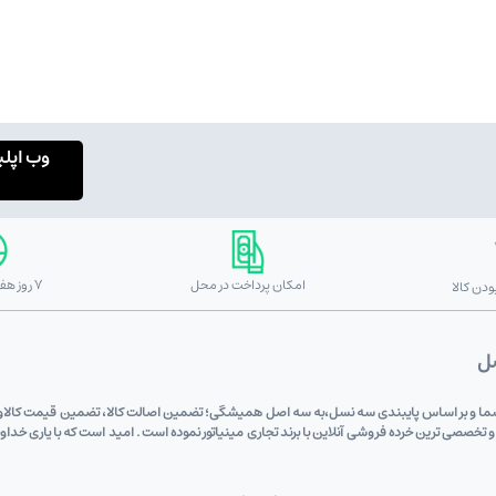
وب اپل
امکان پرداخت در محل
7 روز هفته 24 ساعته
دن کالا
صل
 دی (علی اکبری) به پشتوانه 6 دهه اعتماد شما و بر اساس پایبندی سه نسل،به سه اصل همیشگی؛ تضمین اصالت کالا، تضم
 و تخصصی ترین خرده فروشی آنلاین با برند تجاری مینیاتور نموده است . امید است که با یاری خد