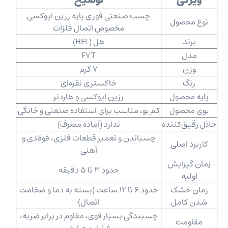
ویژگی
توضیح
چسب صنعتی فوری پایه رزین اپوکسی
نوع محصول
مخصوص اتصال فلزات
برند
هل (HEL)
مدل
F7T
وزن
7 گرم
رنگ
خاکستری نقره‌ای
پایه محصول
رزین اپوکسی و هاردنر
بوی محصول
کم ‌بو، مناسب برای استفاده صنعتی و خانگی
حلال رقیق‌کننده
ندارد (آماده مصرف)
چسباندن و تعمیر قطعات فلزی، فولادی و
کاربرد اصلی
آهنی
زمان گیرایش
حدود 3 تا 5 دقیقه
اولیه
زمان خشک
حدود 6 تا 12 ساعت (بسته به دما و ضخامت
شدن کامل
اتصال)
چسبندگی بسیار قوی، مقاوم در برابر ضربه،
مقاومت