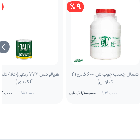
%
9 %
شمال چسب چوب ش 600 گالن (4
هپالوکس 777 ربعی(جلا/
کیلویی)
آلکیدی )
1,210,000
1,100,000 تومان
152,000
140,000 تومان