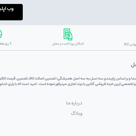
وب اپل
امکان پرداخت در محل
7 روز هفته 24 ساعته
دن کالا
صل
 دی (علی اکبری) به پشتوانه 6 دهه اعتماد شما و بر اساس پایبندی سه نسل،به سه اصل همیشگی؛ تضمین اصالت کالا، تضم
 و تخصصی ترین خرده فروشی آنلاین با برند تجاری مینیاتور نموده است . امید است که با یاری خد
درباره ما
وبلاگ