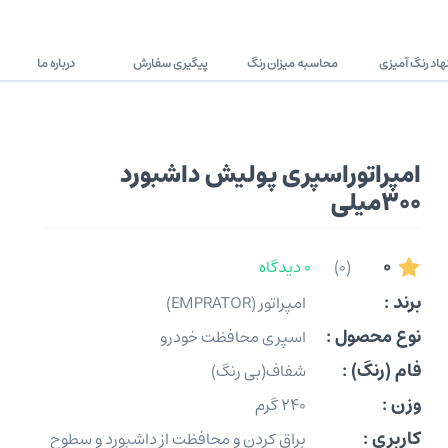
اد رنگ آمیزی
محاسبه میزان رنگ
پیگیری سفارش
درباره ما
امپراتوراسپری پولیش داشبورد
300میلی
0
(0)
0 دیدگاه
برند :
امپراتور (EMPRATOR)
نوع محصول :
اسپری محافظت خودرو
فام (رنگ) :
شفاف(بی رنگ)
وزن :
240 گرم
کاربری :
براق کردن و محافظت از داشبورد و سطوح