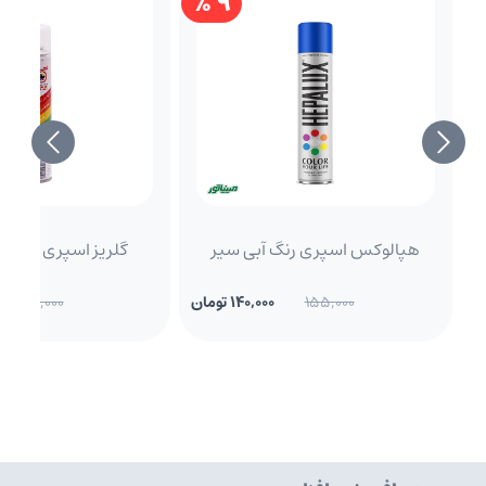
9 %
هپالوکس اسپری رنگ آبی سیر
گلریز اسپری کلر (24 عددی)
155,000
140,000 تومان
50,000