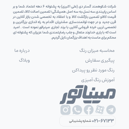
شرکت شکوهمند گستر دی (علی اکبری) به پشتوانه 6 دهه اعتماد شما و بر
اساس پایبندی سه نسل،به سه اصل همیشگی؛ تضمین اصالت کالا، تضمین
قیمت کالاو تضمین بازگشت کالا و با اعتقاد به تخصصی شدن بازار آنلاین در
قرن جدید و در جهت توانمندسازی مشتریان اقدام به راه اندازی بزرگترین و
تخصصی ترین خرده فروشی آنلاین با برند تجاری مینیاتور نموده است . امید
است که با یاری خداوند متعال و جلب رضایتمندی شما عزیزان که پشتوانه ای
محکم برای ماست به اهداف بزرگمان نایل گردیم.
محاسبه میزان رنگ
درباره ما
پیگیری سفارش
وبلاگ
رنگ مورد نظر رو پیداکن
آموزش رنگ آمیزی
021-67133
شماره پشتیبانی