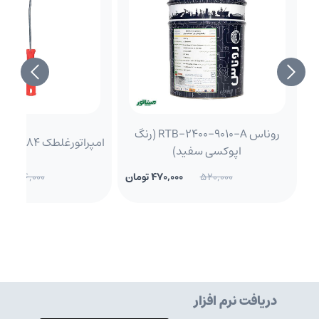
روناس RTB-2400-9010-A (رنگ
امپراتورغلطک 1084 انگشتی 10 سانت
اپوکسی سفید)
520,000
470,000 تومان
146,000
دریافت نرم افزار