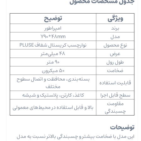
جدول مشخصات محصول
ویژگی
توضیح
برند
امپراطور
مدل
Y90*48mm
نوع محصول
نوارچسب کریستال شفاف PLUSE
عرض
48 میلی‌متر
طول رول
90 متر
ضخامت
50 میکرون
بسته‌بندی، محافظت و اتصال سطوح
قابلیت استفاده
مختلف
سطح قابل اجرا
کاغذ، کارتن، پلاستیک و شیشه
مقاومت
بالا و قابل استفاده در محیط‌های معمولی
چسبندگی
توضیحات
این مدل با ضخامت بیشتر و چسبندگی بالاتر نسبت به مدل