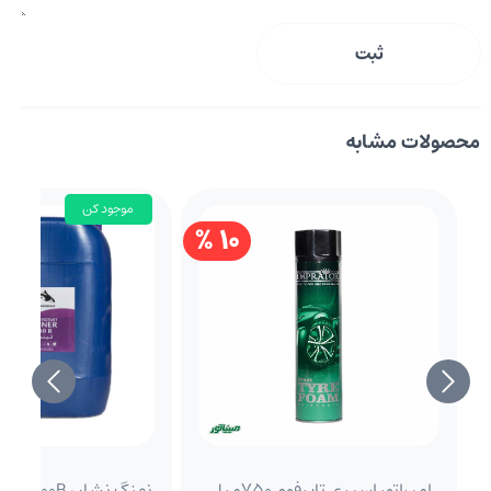
ثبت
محصولات مشابه
موجود کن
10 %
امپراتور اسپری تایرفوم 750میلی
نهنگ نشان 10000B تینرفوری حلب