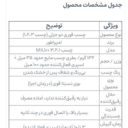
جدول مشخصات محصول
ویژگی
توضیح
نوع محصول
چسب فوری دو‌ جزئی (چسب 1،2،3)
برند
امپراطور
مدل
چسب 3،2،1 MIL100
132 گرم/ بطری چسب مایع حدود 35 میل +
وزن / حجم
اسپری فعال‌کننده حدود 100 میل
رنگ چسب
بی‌رنگ و شفاف پس از خشک شدن
بوی
بوی نسبتا قوی (در زمان اجرا)
محصول
حلال
نیاز به رقیق‌کننده ندارد، آماده مصرف
رقیق‌کننده
قدرت
بسیار بالا، با اتصال فوری در چند ثانیه
چسبندگی
زمان گیرش
3 تا 10 ثانیه (با اسپری فعال‌کننده)