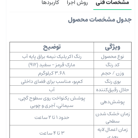
مشخصات فنی
روش اجرا
کاربردها
جدول مشخصات محصول
ویژگی
توضیح
نوع محصول
رنگ اکریلیک نیمه براق پایه آب
کد رنگ
مارک قرمز - سفید (912)
وزن / حجم
3.68 کیلوگرم
بوی رنگ
کم‌بو، مناسب برای فضای داخلی
حلال رقیق‌کننده
آب
پوشش یکنواخت روی سطوح گچی،
پوشش‌دهی
سیمانی، آجری و چوبی
زمان خشک شدن
حدود 1 تا 2 ساعت
سطحی
زمان اعمال لایه
3 تا 4 ساعت
بعدی