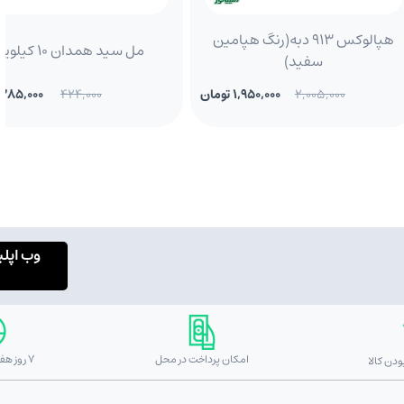
هپالوکس 913 دبه(رنگ هپامین
مل سید همدان 10 کیلویی
سفید)
2,005,000
1,950,000 تومان
424,000
385,000 تومان
وب اپل
امکان پرداخت در محل
7 روز هفته 24 ساعته
دن کالا