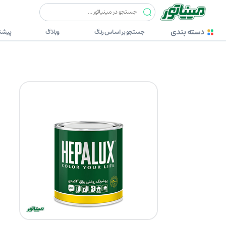
رنگ ها
هپالوکس (HEPALUX)
هپالوکس 901 گالن(رنگ روغنی سفیدبراق)
دسته بندی
جستجو بر اساس رنگ
وبلاگ
پیشنه