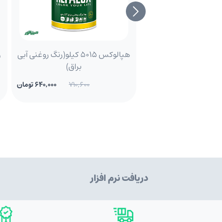
هپالوکس 5015 کیلو(رنگ روغنی آبی
براق)
710,600
640,000 تومان
دریافت نرم افزار