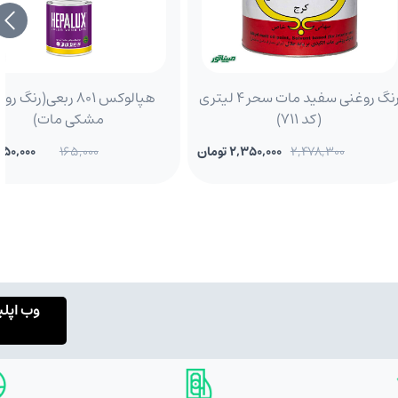
رنگ روغنی سفید مات سحر 4 لیتری
هپالوکس 801 ربعی(رنگ 
(کد 711)
مشکی مات)
2,478,300
2,350,000 تومان
165,000
150,000 تومان
وب اپل