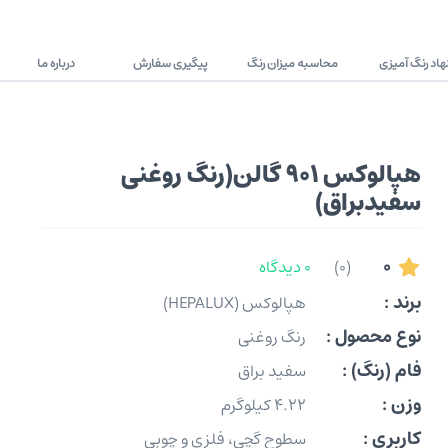
اد رنگ آمیزی
محاسبه میزان رنگ
پیگیری سفارش
درباره ما
هپالوکس 901 گالن(رنگ روغنی
سفیدبراق)
0
(0)
0 دیدگاه
برند :
هپالوکس (HEPALUX)
نوع محصول :
رنگ روغنی
فام (رنگ) :
سفید براق
وزن :
4.22 کیلوگرم
کاربری :
سطوح گچی، فلزی و چوبی