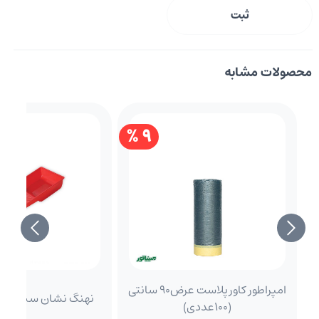
ثبت
محصولات مشابه
9 %
امپراطور کاورپلاست عرض90 سانتی
نهنگ نشان سینی غ
(100عددی)