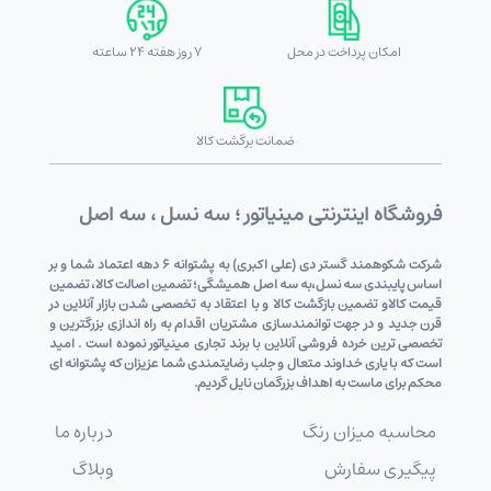
امکان پرداخت در محل
7 روز هفته 24 ساعته
ضمانت برگشت کالا
فروشگاه اینترنتی مینیاتور ؛ سه نسل ، سه اصل
شرکت شکوهمند گستر دی (علی اکبری) به پشتوانه 6 دهه اعتماد شما و بر
اساس پایبندی سه نسل،به سه اصل همیشگی؛ تضمین اصالت کالا، تضمین
قیمت کالاو تضمین بازگشت کالا و با اعتقاد به تخصصی شدن بازار آنلاین در
قرن جدید و در جهت توانمندسازی مشتریان اقدام به راه اندازی بزرگترین و
تخصصی ترین خرده فروشی آنلاین با برند تجاری مینیاتور نموده است . امید
است که با یاری خداوند متعال و جلب رضایتمندی شما عزیزان که پشتوانه ای
محکم برای ماست به اهداف بزرگمان نایل گردیم.
محاسبه میزان رنگ
درباره ما
پیگیری سفارش
وبلاگ