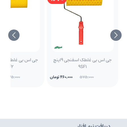
جی اس بی غلطک اسفنجی 9اینچ
9SF2
9SF1
575,000
460,000 تومان
575,000
دریافت نرم افزار