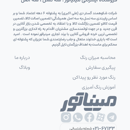
شرکت شکوهمند گستر دی (علی اکبری) به پشتوانه 6 دهه اعتماد شما و بر
اساس پایبندی سه نسل،به سه اصل همیشگی؛ تضمین اصالت کالا، تضمین
قیمت کالاو تضمین بازگشت کالا و با اعتقاد به تخصصی شدن بازار آنلاین در
قرن جدید و در جهت توانمندسازی مشتریان اقدام به راه اندازی بزرگترین و
تخصصی ترین خرده فروشی آنلاین با برند تجاری مینیاتور نموده است . امید
است که با یاری خداوند متعال و جلب رضایتمندی شما عزیزان که پشتوانه ای
محکم برای ماست به اهداف بزرگمان نایل گردیم.
محاسبه میزان رنگ
درباره ما
پیگیری سفارش
وبلاگ
رنگ مورد نظر رو پیداکن
آموزش رنگ آمیزی
021-67133
شماره پشتیبانی