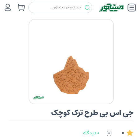
غلطک وقلم و ملزومات
جی اس بی (G S B)
جی اس بی طرح ترک کوچک
جی اس بی طرح ترک کوچک
0
(0)
0 دیدگاه