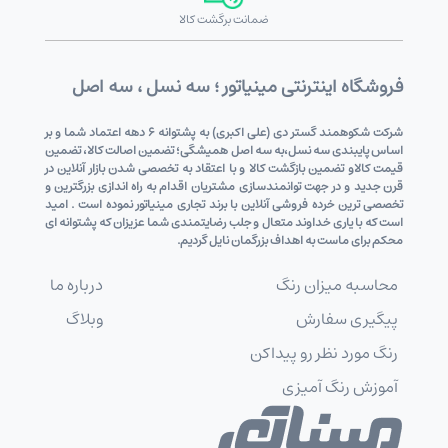
ضمانت برگشت کالا
فروشگاه اینترنتی مینیاتور ؛ سه نسل ، سه اصل
شرکت شکوهمند گستر دی (علی اکبری) به پشتوانه 6 دهه اعتماد شما و بر
اساس پایبندی سه نسل،به سه اصل همیشگی؛ تضمین اصالت کالا، تضمین
قیمت کالاو تضمین بازگشت کالا و با اعتقاد به تخصصی شدن بازار آنلاین در
قرن جدید و در جهت توانمندسازی مشتریان اقدام به راه اندازی بزرگترین و
تخصصی ترین خرده فروشی آنلاین با برند تجاری مینیاتور نموده است . امید
است که با یاری خداوند متعال و جلب رضایتمندی شما عزیزان که پشتوانه ای
محکم برای ماست به اهداف بزرگمان نایل گردیم.
محاسبه میزان رنگ
درباره ما
پیگیری سفارش
وبلاگ
رنگ مورد نظر رو پیداکن
آموزش رنگ آمیزی