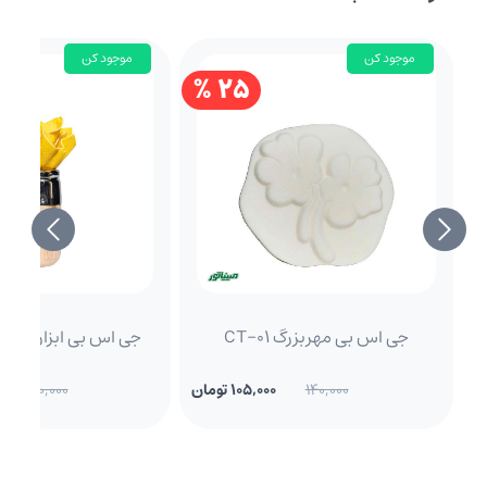
موجود کن
موجود کن
25 %
جی اس بی مهربزرگ CT-01
جی اس بی ابزار طرح دار RT
140,000
105,000 تومان
600,000