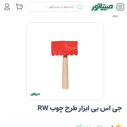
غلطک وقلم و ملزومات
جی اس بی (G S B)
جی اس بی ابزار طرح چوب
RW
جی اس بی ابزار طرح چوب RW
0
(0)
0 دیدگاه