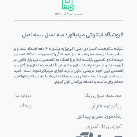
ضمانت برگشت کالا
فروشگاه اینترنتی مینیاتور ؛ سه نسل ، سه اصل
شرکت شکوهمند گستر دی (علی اکبری) به پشتوانه 6 دهه اعتماد شما و بر
اساس پایبندی سه نسل،به سه اصل همیشگی؛ تضمین اصالت کالا، تضمین
قیمت کالاو تضمین بازگشت کالا و با اعتقاد به تخصصی شدن بازار آنلاین در
قرن جدید و در جهت توانمندسازی مشتریان اقدام به راه اندازی بزرگترین و
تخصصی ترین خرده فروشی آنلاین با برند تجاری مینیاتور نموده است . امید
است که با یاری خداوند متعال و جلب رضایتمندی شما عزیزان که پشتوانه ای
محکم برای ماست به اهداف بزرگمان نایل گردیم.
محاسبه میزان رنگ
درباره ما
پیگیری سفارش
وبلاگ
رنگ مورد نظر رو پیداکن
آموزش رنگ آمیزی