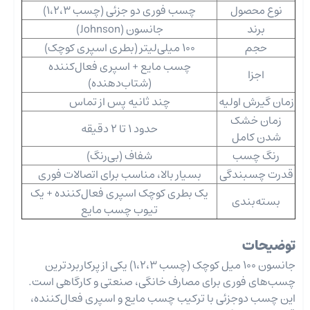
نوع محصول
چسب فوری دو‌ جزئی (چسب 1،2،3)
برند
جانسون (Johnson)
حجم
100 میلی‌لیتر (بطری اسپری کوچک)
چسب مایع + اسپری فعال‌کننده
اجزا
(شتاب‌دهنده)
زمان گیرش اولیه
چند ثانیه پس از تماس
زمان خشک
حدود 1 تا 2 دقیقه
شدن کامل
رنگ چسب
شفاف (بی‌رنگ)
قدرت چسبندگی
بسیار بالا، مناسب برای اتصالات فوری
یک بطری کوچک اسپری فعال‌کننده + یک
بسته‌بندی
تیوب چسب مایع
توضیحات
جانسون 100 میل کوچک (چسب 1،2،3) یکی از پرکاربردترین
چسب‌های فوری برای مصارف خانگی، صنعتی و کارگاهی است.
این چسب دو‌جزئی با ترکیب چسب مایع و اسپری فعال‌کننده،