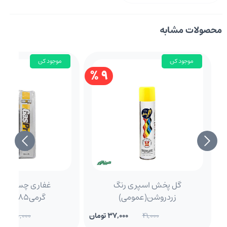
محصولات مشابه
موجود کن
موجود کن
9 %
گل پخش اسپری رنگ
غفاری
زردروشن(عمومی)
گرمی85(واشرساز)
41,000
37,000 تومان
85,000