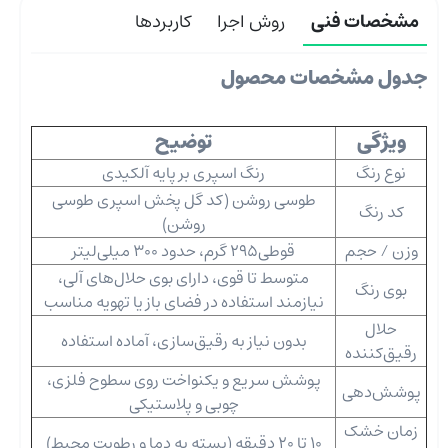
مشخصات فنی
روش اجرا
کاربردها
جدول مشخصات محصول
ویژگی
توضیح
نوع رنگ
رنگ اسپری بر پایه آلکیدی
طوسی روشن (کد گل پخش اسپری طوسی
کد رنگ
روشن)
وزن / حجم
قوطی295 گرم، حدود 300 میلی‌لیتر
متوسط تا قوی، دارای بوی حلال‌های آلی،
بوی رنگ
نیازمند استفاده در فضای باز یا تهویه مناسب
حلال
بدون نیاز به رقیق‌سازی، آماده استفاده
رقیق‌کننده
پوشش سریع و یکنواخت روی سطوح فلزی،
پوشش‌دهی
چوبی و پلاستیکی
زمان خشک
10 تا 20 دقیقه (بسته به دما و رطوبت محیط)