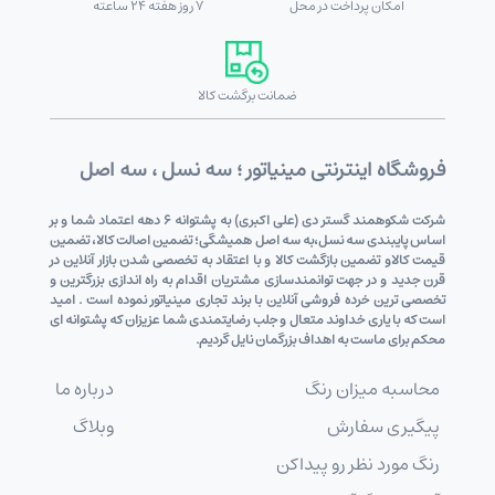
امکان پرداخت در محل
7 روز هفته 24 ساعته
ضمانت برگشت کالا
فروشگاه اینترنتی مینیاتور ؛ سه نسل ، سه اصل
شرکت شکوهمند گستر دی (علی اکبری) به پشتوانه 6 دهه اعتماد شما و بر
اساس پایبندی سه نسل،به سه اصل همیشگی؛ تضمین اصالت کالا، تضمین
قیمت کالاو تضمین بازگشت کالا و با اعتقاد به تخصصی شدن بازار آنلاین در
قرن جدید و در جهت توانمندسازی مشتریان اقدام به راه اندازی بزرگترین و
تخصصی ترین خرده فروشی آنلاین با برند تجاری مینیاتور نموده است . امید
است که با یاری خداوند متعال و جلب رضایتمندی شما عزیزان که پشتوانه ای
محکم برای ماست به اهداف بزرگمان نایل گردیم.
محاسبه میزان رنگ
درباره ما
پیگیری سفارش
وبلاگ
رنگ مورد نظر رو پیداکن