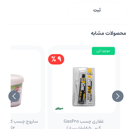
ثبت
محصولات مشابه
موجود کن
9 %
غفاری چسب GasPro
ساروج چسب کاشی نقر
گرمی85(واشرساز)
WTS2