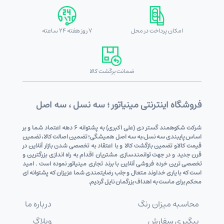
امکان پرداخت در محل
7 روز هفته 24 ساعته
ضمانت برگشت کالا
فروشگاه اینترنتی مینیاتور ؛ سه نسل ، سه اصل
شرکت شکوهمند گستر دی (علی اکبری) به پشتوانه 6 دهه اعتماد شما و بر
اساس پایبندی سه نسل،به سه اصل همیشگی؛ تضمین اصالت کالا، تضمین
قیمت کالاو تضمین بازگشت کالا و با اعتقاد به تخصصی شدن بازار آنلاین در
قرن جدید و در جهت توانمندسازی مشتریان اقدام به راه اندازی بزرگترین و
تخصصی ترین خرده فروشی آنلاین با برند تجاری مینیاتور نموده است . امید
است که با یاری خداوند متعال و جلب رضایتمندی شما عزیزان که پشتوانه ای
محکم برای ماست به اهداف بزرگمان نایل گردیم.
محاسبه میزان رنگ
درباره ما
پیگیری سفارش
وبلاگ