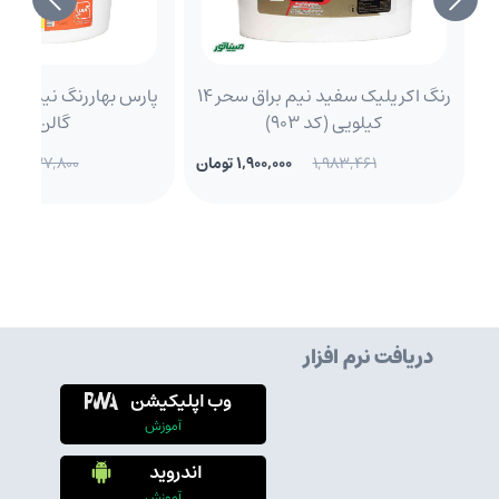
رنگ اکریلیک سفید نیم براق سحر 14
کیلویی (کد 903)
گالن (210)
1,983,461
1,900,000 تومان
837,800
دریافت نرم افزار
وب اپلیکیشن
آموزش
اندروید
آموزش