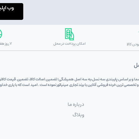
وب اپل
امکان پرداخت در محل
7 روز هفته 24 ساعته
دن کالا
صل
 دی (علی اکبری) به پشتوانه 6 دهه اعتماد شما و بر اساس پایبندی سه نسل،به سه اصل همیشگی؛ تضمین اصالت کالا، تضم
 و تخصصی ترین خرده فروشی آنلاین با برند تجاری مینیاتور نموده است . امید است که با یاری خد
درباره ما
وبلاگ