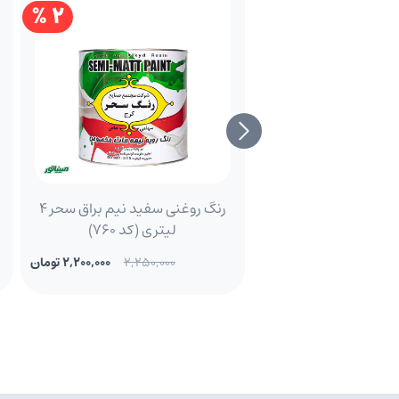
2 %
رنگ روغنی سفید نیم براق سحر 4
لیتری (کد 760)
2,250,000
2,200,000 تومان