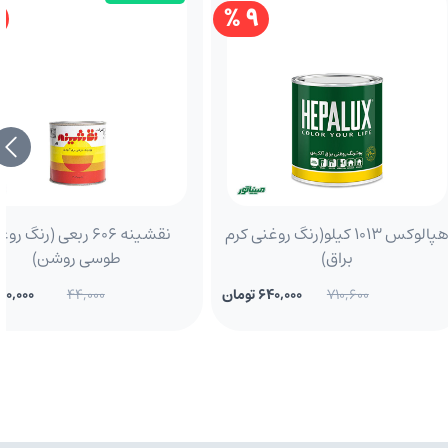
9 %
هپالوکس 1013 کیلو(رنگ روغنی کرم
نقشینه 606 ربعی (رنگ ر
براق)
طوسی روشن)
710,600
640,000 تومان
44,000
40,000 تومان