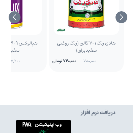
هادی رنگ 701 گالن (رنگ روغنی
هپالوکس 09
سفیدبراق)
سفیدمات)
780,000
720,000 تومان
647,200
دریافت نرم افزار
وب اپلیکیشن
آموزش