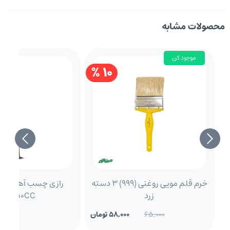
محصولات مشابه
موجود کن
10 %
خرم قلم مویی روغنی (999) 3 دسته
رازی چ
زرد
plast50CC
65,000
58,000 تومان