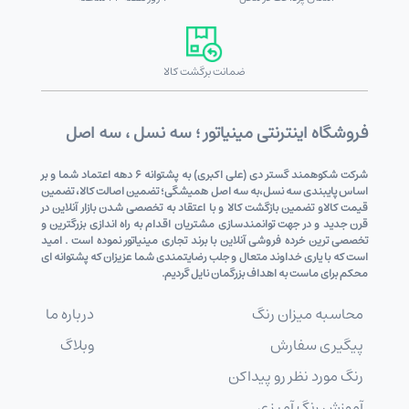
ضمانت برگشت کالا
فروشگاه اینترنتی مینیاتور ؛ سه نسل ، سه اصل
شرکت شکوهمند گستر دی (علی اکبری) به پشتوانه 6 دهه اعتماد شما و بر
اساس پایبندی سه نسل،به سه اصل همیشگی؛ تضمین اصالت کالا، تضمین
قیمت کالاو تضمین بازگشت کالا و با اعتقاد به تخصصی شدن بازار آنلاین در
قرن جدید و در جهت توانمندسازی مشتریان اقدام به راه اندازی بزرگترین و
تخصصی ترین خرده فروشی آنلاین با برند تجاری مینیاتور نموده است . امید
است که با یاری خداوند متعال و جلب رضایتمندی شما عزیزان که پشتوانه ای
محکم برای ماست به اهداف بزرگمان نایل گردیم.
محاسبه میزان رنگ
درباره ما
پیگیری سفارش
وبلاگ
رنگ مورد نظر رو پیداکن
آموزش رنگ آمیزی