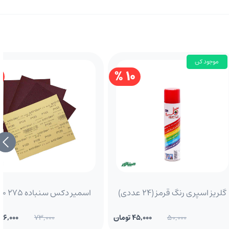
موجود کن
10 %
گلریز اسپری رنگ قرمز (24 عددی)
اسمیر دکس سنباده P0120 275
50,000
45,000 تومان
73,000
66,000 تومان