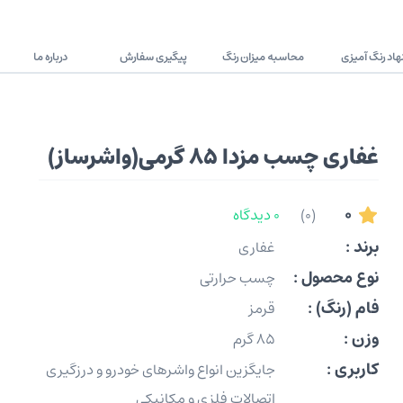
اد رنگ آمیزی
محاسبه میزان رنگ
پیگیری سفارش
درباره ما
غفاری چسب مزدا 85 گرمی(واشرساز)
0
(0)
0 دیدگاه
برند :
غفاری
نوع محصول :
چسب حرارتی
فام (رنگ) :
قرمز
وزن :
85 گرم
کاربری :
جایگزین انواع واشرهای خودرو و درزگیری
اتصالات فلزی و مکانیکی