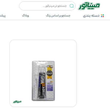
چسب ها
غفاری
غفاری چسب مزدا 85 گرمی(واشرساز)
دسته بندی
جستجو بر اساس رنگ
وبلاگ
پیشنه