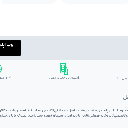
وب اپل
امکان پرداخت در محل
7 روز هفته 24 ساعته
دن کالا
صل
 دی (علی اکبری) به پشتوانه 6 دهه اعتماد شما و بر اساس پایبندی سه نسل،به سه اصل همیشگی؛ تضمین اصالت کالا، تضم
 و تخصصی ترین خرده فروشی آنلاین با برند تجاری مینیاتور نموده است . امید است که با یاری خد