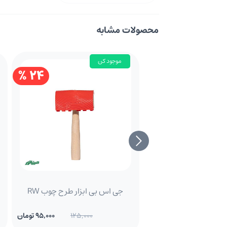
محصولات مشابه
موجود کن
24 %
جی اس بی ابزار طرح چوب RW
125,000
95,000 تومان