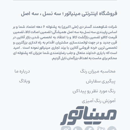
فروشگاه اینترنتی مینیاتور ؛ سه نسل ، سه اصل
شرکت شکوهمند گستر دی (علی اکبری) به پشتوانه 6 دهه اعتماد شما و بر
اساس پایبندی سه نسل،به سه اصل همیشگی؛ تضمین اصالت کالا، تضمین
قیمت کالاو تضمین بازگشت کالا و با اعتقاد به تخصصی شدن بازار آنلاین در
قرن جدید و در جهت توانمندسازی مشتریان اقدام به راه اندازی بزرگترین و
تخصصی ترین خرده فروشی آنلاین با برند تجاری مینیاتور نموده است . امید
است که با یاری خداوند متعال و جلب رضایتمندی شما عزیزان که پشتوانه ای
محکم برای ماست به اهداف بزرگمان نایل گردیم.
محاسبه میزان رنگ
درباره ما
پیگیری سفارش
وبلاگ
رنگ مورد نظر رو پیداکن
آموزش رنگ آمیزی