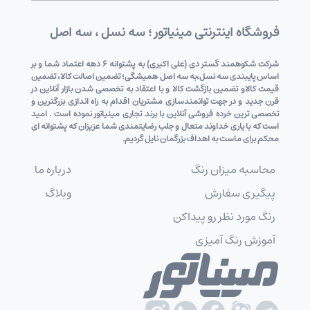
فروشگاه اینترنتی مینیاتور ؛ سه نسل ، سه اصل
شرکت شکوهمند گستر دی (علی اکبری) به پشتوانه 6 دهه اعتماد شما و بر
اساس پایبندی سه نسل،به سه اصل همیشگی؛ تضمین اصالت کالا، تضمین
قیمت کالاو تضمین بازگشت کالا و با اعتقاد به تخصصی شدن بازار آنلاین در
قرن جدید و در جهت توانمندسازی مشتریان اقدام به راه اندازی بزرگترین و
تخصصی ترین خرده فروشی آنلاین با برند تجاری مینیاتور نموده است . امید
است که با یاری خداوند متعال و جلب رضایتمندی شما عزیزان که پشتوانه ای
محکم برای ماست به اهداف بزرگمان نایل گردیم.
محاسبه میزان رنگ
درباره ما
پیگیری سفارش
وبلاگ
رنگ مورد نظر رو پیداکن
آموزش رنگ آمیزی