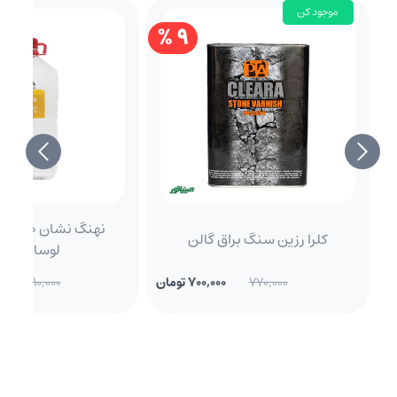
موجود کن
9 %
نه
کلرا رزین سنگ براق گالن
لوسایدگالن
770,000
700,000 تومان
1,210,000