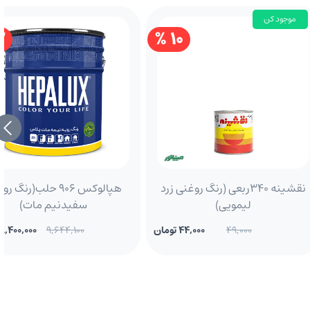
موجود کن
 %
10 %
نقشینه 340ربعی (رنگ روغنی زرد
هپالوکس 906 حلب(رنگ 
لیمویی)
سفیدنیم مات)
49,000
44,000 تومان
9,644,100
8,400,000 تومان