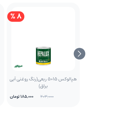
8 %
هپالوکس 5015 ربعی(رنگ روغنی آبی
براق)
203,000
185,000 تومان