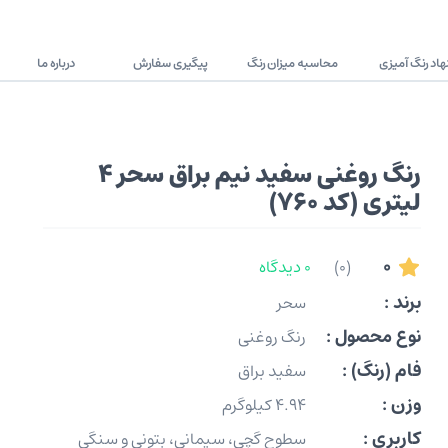
اد رنگ آمیزی
محاسبه میزان رنگ
پیگیری سفارش
درباره ما
رنگ روغنی سفید نیم براق سحر 4
لیتری (کد 760)
0
(0)
0 دیدگاه
برند :
سحر
نوع محصول :
رنگ روغنی
فام (رنگ) :
سفید براق
وزن :
4.94 کیلوگرم
کاربری :
سطوح گچی، سیمانی، بتونی و سنگی