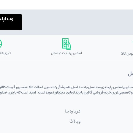
وب اپل
امکان پرداخت در محل
7 روز هفته 24 ساعته
دن کالا
صل
 دی (علی اکبری) به پشتوانه 6 دهه اعتماد شما و بر اساس پایبندی سه نسل،به سه اصل همیشگی؛ تضمین اصالت کالا، تضم
 و تخصصی ترین خرده فروشی آنلاین با برند تجاری مینیاتور نموده است . امید است که با یاری خد
درباره ما
وبلاگ