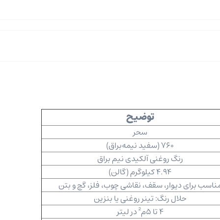
توضیح
سحر
760 (سفید نیمه‌براق)
رنگ روغنی آلکیدی نیم ‌براق
4.94 کیلوگرم (گالن)
ناسب برای دیوار، سقف، نقاشی چوب، فلز، گچ و بتن
حلال رنگ: تینر روغنی یا بنزین
4 تا 5م² در لیتر