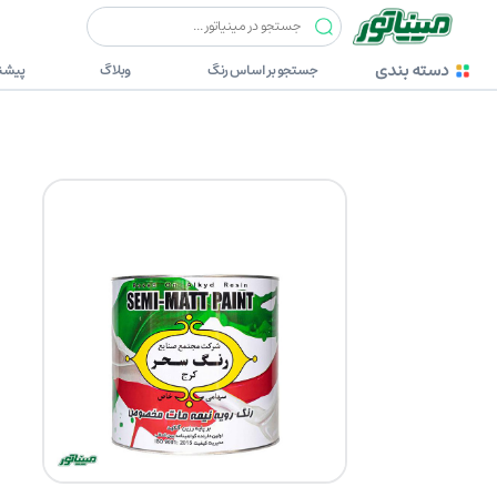
رنگ ها
سحر
رنگ روغنی سفید نیم براق سحر 4 لیتری (کد 760)
دسته بندی
جستجو بر اساس رنگ
وبلاگ
پیشنه