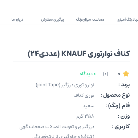
اد رنگ آمیزی
محاسبه میزان رنگ
پیگیری سفارش
درباره ما
کناف نوارتوری KNAUF (عددی24)
0
(0)
0 دیدگاه
برند :
نوار و توری درزگیر (joint Tape)
نوع محصول :
توری کناف
فام (رنگ) :
سفید
وزن :
358 گرم
کاربری :
درزگیری و تقویت اتصالات صفحات گچی
(کناف) و جلوگیری از ترک‌خوردگی