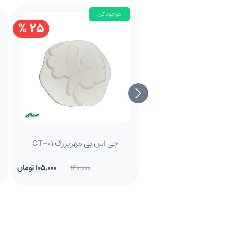
موجود کن
25 %
جی اس بی مهربزرگ CT-01
140,000
105,000 تومان