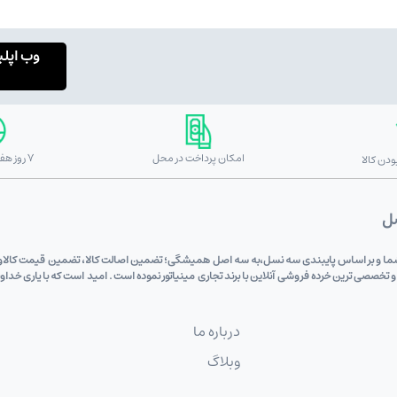
وب اپل
امکان پرداخت در محل
7 روز هفته 24 ساعته
دن کالا
صل
 دی (علی اکبری) به پشتوانه 6 دهه اعتماد شما و بر اساس پایبندی سه نسل،به سه اصل همیشگی؛ تضمین اصالت کالا، تضم
 و تخصصی ترین خرده فروشی آنلاین با برند تجاری مینیاتور نموده است . امید است که با یاری خد
درباره ما
وبلاگ