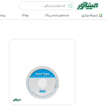
چسب ها
نوار و توری درزگیر (joint Tape)
کناف نوارتوری KNAUF (عددی24)
دسته بندی
جستجو بر اساس رنگ
وبلاگ
پیشنه