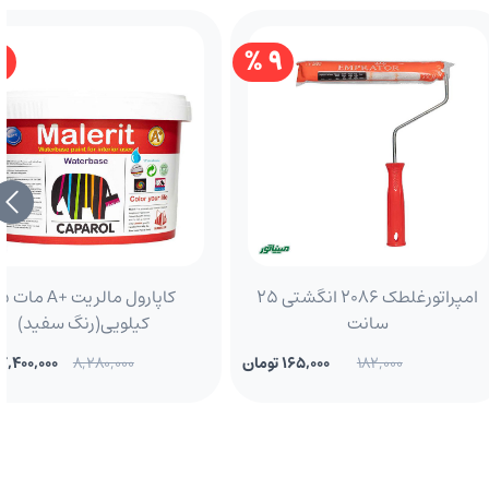
 %
9 %
امپراتورغلطک 2086 انگشتی 25
کاپارول مالریت
سانت
کیلویی(رنگ سفید)
182,000
165,000 تومان
8,280,000
7,400,000 تومان