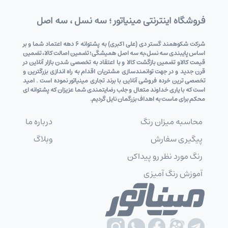
فروشگاه اینترنتی مینیاتور ؛ سه نسل ، سه اصل
شرکت شکوهمند گستر دی (علی اکبری) به پشتوانه 6 دهه اعتماد شما و بر
اساس پایبندی سه نسل،به سه اصل همیشگی؛ تضمین اصالت کالا، تضمین
قیمت کالاو تضمین بازگشت کالا و با اعتقاد به تخصصی شدن بازار آنلاین در
قرن جدید و در جهت توانمندسازی مشتریان اقدام به راه اندازی بزرگترین و
تخصصی ترین خرده فروشی آنلاین با برند تجاری مینیاتور نموده است . امید
است که با یاری خداوند متعال و جلب رضایتمندی شما عزیزان که پشتوانه ای
محکم برای ماست به اهداف بزرگمان نایل گردیم.
محاسبه میزان رنگ
درباره ما
پیگیری سفارش
وبلاگ
رنگ مورد نظر رو پیداکن
آموزش رنگ آمیزی