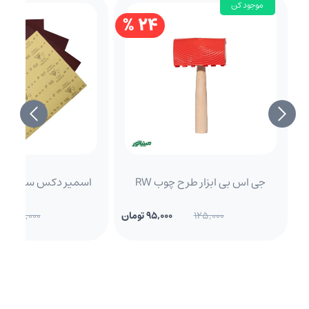
موجود کن
24 %
جی اس بی ابزار طرح چوب RW
اسمیر دکس سنباده P0150 275
125,000
95,000 تومان
68,000