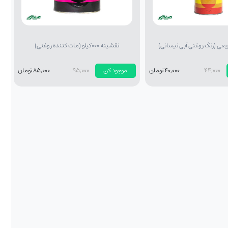
نقشینه 000کیلو (مات کننده روغنی)
44,000
40,000 تومان
موجود کن
95,000
85,000 تومان