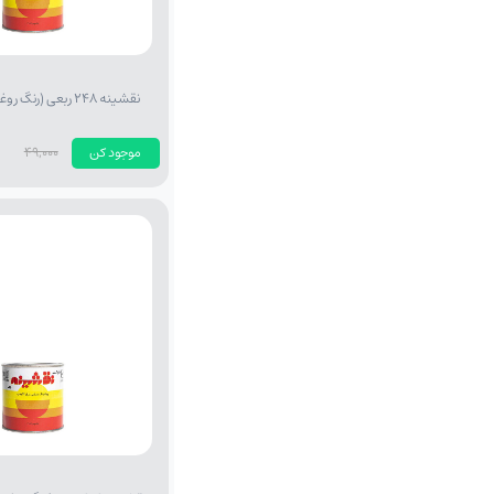
نقشینه 248 ربعی (رنگ روغنی سبز چمنی)
موجود کن
49,000