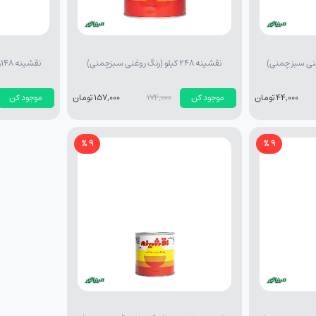
نقشینه 248 کیلو (رنگ روغنی سبزچمنی)
نقشینه 148ربعی (رنگ روغنی آبی نیسانی)
44,000 تومان
موجود کن
174,000
157,000 تومان
موجود کن
9 %
9 %