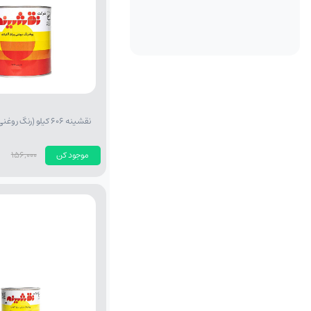
نقشینه 606 کیلو (رنگ روغنی طوسی روشن)
موجود کن
156,000