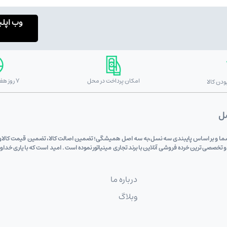
وب اپل
امکان پرداخت در محل
7 روز هفته 24 ساعته
دن کالا
صل
 دی (علی اکبری) به پشتوانه 6 دهه اعتماد شما و بر اساس پایبندی سه نسل،به سه اصل همیشگی؛ تضمین اصالت کالا، تضم
 و تخصصی ترین خرده فروشی آنلاین با برند تجاری مینیاتور نموده است . امید است که با یاری خد
درباره ما
وبلاگ