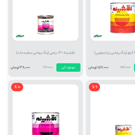
نقشینه 030 ربعی (رنگ روغنی سفیدمات)
174,000
157,000 تومان
موجود کن
42,000
38,000 تومان
10 %
9 %