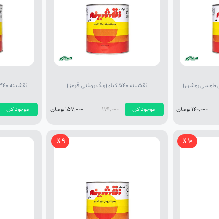
نقشینه 540 کیلو (رنگ روغنی قرمز)
نقشینه 340 کیلو (رنگ روغنی زردلیمویی)
140,000 تومان
موجود کن
174,000
157,000 تومان
موجود کن
9 %
10 %