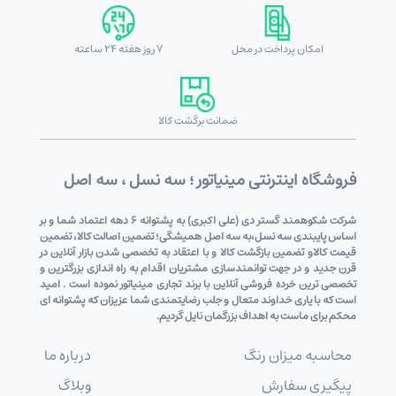
امکان پرداخت در محل
7 روز هفته 24 ساعته
ضمانت برگشت کالا
فروشگاه اینترنتی مینیاتور ؛ سه نسل ، سه اصل
شرکت شکوهمند گستر دی (علی اکبری) به پشتوانه 6 دهه اعتماد شما و بر
اساس پایبندی سه نسل،به سه اصل همیشگی؛ تضمین اصالت کالا، تضمین
قیمت کالاو تضمین بازگشت کالا و با اعتقاد به تخصصی شدن بازار آنلاین در
قرن جدید و در جهت توانمندسازی مشتریان اقدام به راه اندازی بزرگترین و
تخصصی ترین خرده فروشی آنلاین با برند تجاری مینیاتور نموده است . امید
است که با یاری خداوند متعال و جلب رضایتمندی شما عزیزان که پشتوانه ای
محکم برای ماست به اهداف بزرگمان نایل گردیم.
محاسبه میزان رنگ
درباره ما
پیگیری سفارش
وبلاگ