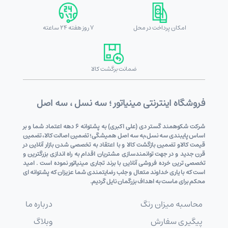
امکان پرداخت در محل
7 روز هفته 24 ساعته
ضمانت برگشت کالا
فروشگاه اینترنتی مینیاتور ؛ سه نسل ، سه اصل
شرکت شکوهمند گستر دی (علی اکبری) به پشتوانه 6 دهه اعتماد شما و بر
اساس پایبندی سه نسل،به سه اصل همیشگی؛ تضمین اصالت کالا، تضمین
قیمت کالاو تضمین بازگشت کالا و با اعتقاد به تخصصی شدن بازار آنلاین در
قرن جدید و در جهت توانمندسازی مشتریان اقدام به راه اندازی بزرگترین و
تخصصی ترین خرده فروشی آنلاین با برند تجاری مینیاتور نموده است . امید
است که با یاری خداوند متعال و جلب رضایتمندی شما عزیزان که پشتوانه ای
محکم برای ماست به اهداف بزرگمان نایل گردیم.
محاسبه میزان رنگ
درباره ما
پیگیری سفارش
وبلاگ