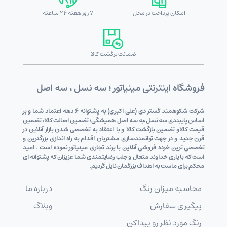
امکان پرداخت در محل
7 روز هفته 24 ساعته
ضمانت برگشت کالا
فروشگاه اینترنتی مینیاتور ؛ سه نسل ، سه اصل
شرکت شکوهمند گستر دی (علی اکبری) به پشتوانه 6 دهه اعتماد شما و بر
اساس پایبندی سه نسل،به سه اصل همیشگی؛ تضمین اصالت کالا، تضمین
قیمت کالاو تضمین بازگشت کالا و با اعتقاد به تخصصی شدن بازار آنلاین در
قرن جدید و در جهت توانمندسازی مشتریان اقدام به راه اندازی بزرگترین و
تخصصی ترین خرده فروشی آنلاین با برند تجاری مینیاتور نموده است . امید
است که با یاری خداوند متعال و جلب رضایتمندی شما عزیزان که پشتوانه ای
محکم برای ماست به اهداف بزرگمان نایل گردیم.
محاسبه میزان رنگ
درباره ما
پیگیری سفارش
وبلاگ
رنگ مورد نظر رو پیداکن