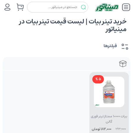
خرید تینر بیات | لیست قیمت تینر بیات در
مینیاتور
فیلترها
5 %
بیات 10000 ممتاز تینر فوری
گالن
192,000
182,000 تومان