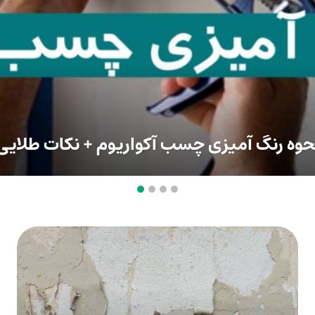
حوه رنگ آمیزی چسب آکواریوم + نکات طلایی